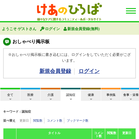
ようこそ ゲストさん
ログイン
新規会員登録(無料)
おしゃべり掲示板
※おしゃべり掲示板に書き込むには、ログインをしていただく必要がござ
います。
新規会員登録
ログイン
全て
医療
介護
認知症
健康
事例集
食事・栄養
キーワード：認知症
並べ替え
更新日
閲覧数
コメント数
ブックマーク数
タイトル
コメン
閲覧数
更新日
ト数