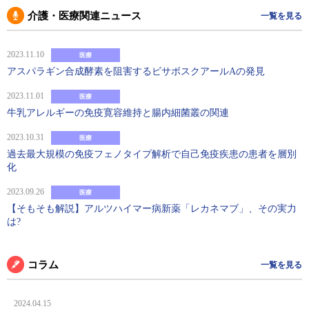
介護・医療関連ニュース
一覧を見る
2023.11.10
医療
アスパラギン合成酵素を阻害するビサボスクアールAの発見
2023.11.01
医療
牛乳アレルギーの免疫寛容維持と腸内細菌叢の関連
2023.10.31
医療
過去最大規模の免疫フェノタイプ解析で自己免疫疾患の患者を層別
化
2023.09.26
医療
【そもそも解説】アルツハイマー病新薬「レカネマブ」、その実力
は?
コラム
一覧を見る
2024.04.15