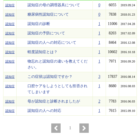
認知症の母の調理器具について
0
6055
認知症
2019.09.24
糖尿病性認知症について
0
7838
認知症
2018.01.23
認知症の診断
1
11006
認知症
2017.04.28
認知症の予防について
1
8203
認知症
2017.02.09
認知症の人への対応について
1
8464
認知症
2016.12.08
軽度認知症とは？
1
10602
認知症
2016.10.18
物忘れと認知症の違いを教えてくだ
1
7971
認知症
2016.09.20
さい。
この症状は認知症ですか？
3
17837
認知症
2016.08.14
口腔ケアをしようとしても拒否され
1
8680
認知症
2016.08.03
てしまいます
母が認知症と診断されましたが
2
7783
認知症
2016.06.03
認知症の人への対応
1
7615
認知症
2015.09.10
1