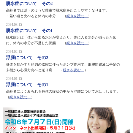
脱水症について その2
高齢者では以下のような理由で脱水症を起こしやすくなります。
・若い頃と比べると体内の水分……（
続きを読む…
）
2024.03.15
脱水症について その1
脱水症とは「体から出る水分が増えたり、体に入る水分が減ったため
に、体内の水分が不足した状態……（
続きを読む…
）
2024.02.15
浮腫について その2
身体を動かすと筋肉の収縮に伴ったポンプ作用で、細胞間質液は手足の
末梢から心臓方向へと送り戻……（
続きを読む…
）
2024.01.15
浮腫について その1
高齢者によくみられる身体の症状の中から浮腫についてお話しします。
（
続きを読む…
）