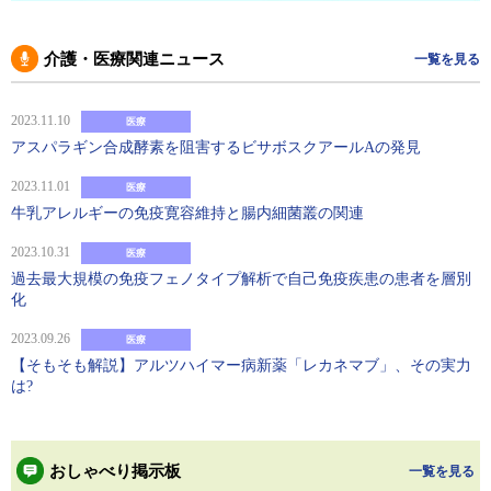
介護・医療関連ニュース
一覧を見る
2023.11.10
医療
アスパラギン合成酵素を阻害するビサボスクアールAの発見
2023.11.01
医療
牛乳アレルギーの免疫寛容維持と腸内細菌叢の関連
2023.10.31
医療
過去最大規模の免疫フェノタイプ解析で自己免疫疾患の患者を層別
化
2023.09.26
医療
【そもそも解説】アルツハイマー病新薬「レカネマブ」、その実力
は?
おしゃべり掲示板
一覧を見る