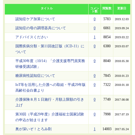
タイトル
コメン
閲覧数
更新日
ト数
認知症ケア加算について
0
5783
2019.12.03
認知症の母の調理器具について
0
6061
2019.09.24
アドバイスください
1
8854
2019.03.22
国際疾病分類・第11回改訂版（ICD-11）に
0
6380
2019.03.07
ついて
平成30年度（10/14）「介護支援専門員実務
0
8040
2018.05.30
研修受講試験」
糖尿病性認知症について
0
7845
2018.01.23
IoT等を活用した介護への取組・平成29年版
0
7322
2018.01.18
高齢社会白書より
介護保険８月１日施行・月額上限額の引き
0
7749
2017.08.08
上げ
第30回（平成29年度）介護福祉士国家試験
0
7998
2017.07.19
の申込が始まります
奥が深いぞ！とろみ剤
1
14003
2017.05.24