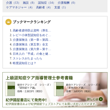
介護（13）
施設（8）
認知症（14）
介護報酬（0）
ケアマネジャー（4）
高齢者（4）
支援（1）
ブックマークランキング
高齢者虐待防止資料（厚生…
レビー小体型認知症をめぐ…
介護保険法（第一章～第四…
介護保険法（第五章）全文
介護保険法（第六章～第十…
日本人の「平成」の食と健…
ストレスがたまったら
軽度認知症とは？