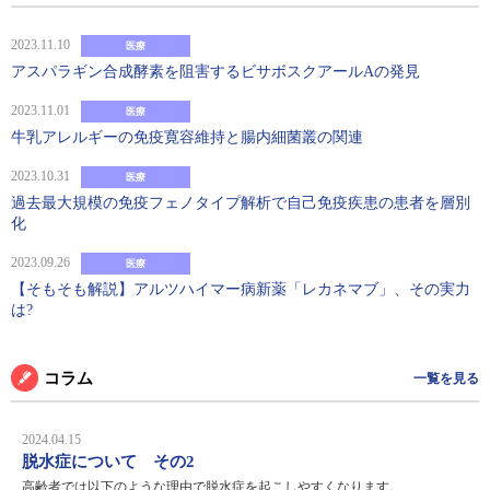
2023.11.10
医療
アスパラギン合成酵素を阻害するビサボスクアールAの発見
2023.11.01
医療
牛乳アレルギーの免疫寛容維持と腸内細菌叢の関連
2023.10.31
医療
過去最大規模の免疫フェノタイプ解析で自己免疫疾患の患者を層別
化
2023.09.26
医療
【そもそも解説】アルツハイマー病新薬「レカネマブ」、その実力
は?
コラム
一覧を見る
2024.04.15
脱水症について その2
高齢者では以下のような理由で脱水症を起こしやすくなります。