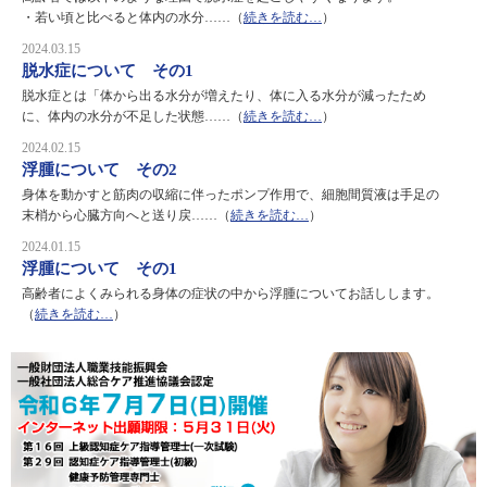
・若い頃と比べると体内の水分……（
続きを読む…
）
2024.03.15
脱水症について その1
脱水症とは「体から出る水分が増えたり、体に入る水分が減ったため
に、体内の水分が不足した状態……（
続きを読む…
）
2024.02.15
浮腫について その2
身体を動かすと筋肉の収縮に伴ったポンプ作用で、細胞間質液は手足の
末梢から心臓方向へと送り戻……（
続きを読む…
）
2024.01.15
浮腫について その1
高齢者によくみられる身体の症状の中から浮腫についてお話しします。
（
続きを読む…
）