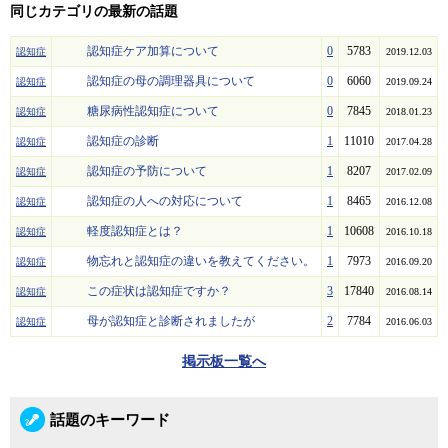
同じカテゴリの最新の話題
認知症ケア加算について
0
5783
認知症
2019.12.03
認知症の母の調理器具について
0
6060
認知症
2019.09.24
糖尿病性認知症について
0
7845
認知症
2018.01.23
認知症の診断
1
11010
認知症
2017.04.28
認知症の予防について
1
8207
認知症
2017.02.09
認知症の人への対応について
1
8465
認知症
2016.12.08
軽度認知症とは？
1
10608
認知症
2016.10.18
物忘れと認知症の違いを教えてください。
1
7973
認知症
2016.09.20
この症状は認知症ですか？
3
17840
認知症
2016.08.14
母が認知症と診断されましたが
2
7784
認知症
2016.06.03
掲示板一覧へ
話題のキーワード