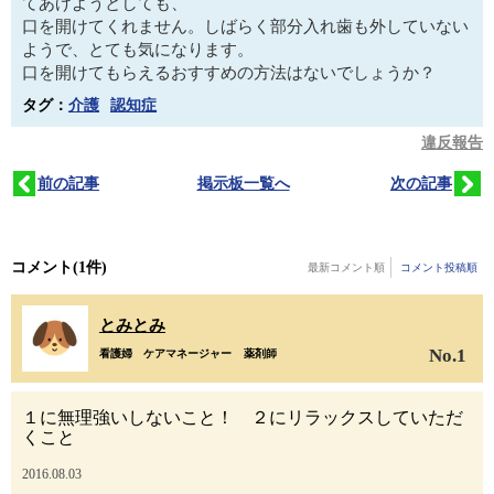
てあげようとしても、
口を開けてくれません。しばらく部分入れ歯も外していない
ようで、とても気になります。
口を開けてもらえるおすすめの方法はないでしょうか？
タグ：
介護
認知症
違反報告
前の記事
掲示板一覧へ
次の記事
コメント
(1件)
最新コメント順
コメント投稿順
とみとみ
No.1
看護婦
ケアマネージャー
薬剤師
１に無理強いしないこと！ ２にリラックスしていただ
くこと
2016.08.03