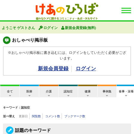
ようこそ ゲストさん
ログイン
新規会員登録(無料)
おしゃべり掲示板
※おしゃべり掲示板に書き込むには、ログインをしていただく必要がござ
います。
新規会員登録
ログイン
全て
医療
介護
認知症
健康
事例集
食事・栄養
キーワード：認知症
並べ替え
更新日
閲覧数
コメント数
ブックマーク数
話題のキーワード