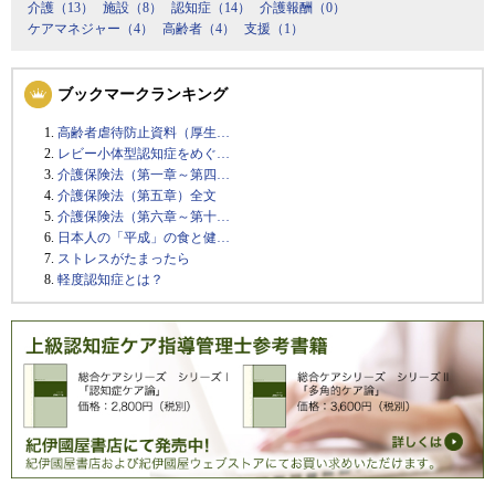
介護（13）
施設（8）
認知症（14）
介護報酬（0）
ケアマネジャー（4）
高齢者（4）
支援（1）
ブックマークランキング
高齢者虐待防止資料（厚生…
レビー小体型認知症をめぐ…
介護保険法（第一章～第四…
介護保険法（第五章）全文
介護保険法（第六章～第十…
日本人の「平成」の食と健…
ストレスがたまったら
軽度認知症とは？