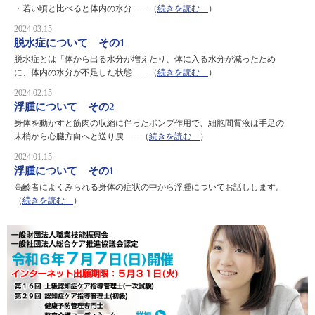
・若い頃と比べると体内の水分……（
続きを読む…
）
2024.03.15
脱水症について その1
脱水症とは「体から出る水分が増えたり、体に入る水分が減ったため
に、体内の水分が不足した状態……（
続きを読む…
）
2024.02.15
浮腫について その2
身体を動かすと筋肉の収縮に伴ったポンプ作用で、細胞間質液は手足の
末梢から心臓方向へと送り戻……（
続きを読む…
）
2024.01.15
浮腫について その1
高齢者によくみられる身体の症状の中から浮腫についてお話しします。
（
続きを読む…
）