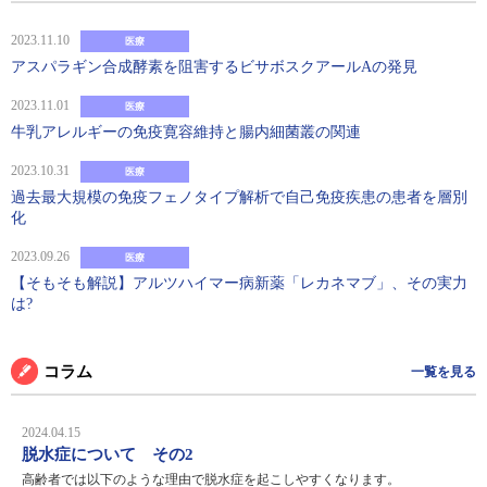
2023.11.10
医療
アスパラギン合成酵素を阻害するビサボスクアールAの発見
2023.11.01
医療
牛乳アレルギーの免疫寛容維持と腸内細菌叢の関連
2023.10.31
医療
過去最大規模の免疫フェノタイプ解析で自己免疫疾患の患者を層別
化
2023.09.26
医療
【そもそも解説】アルツハイマー病新薬「レカネマブ」、その実力
は?
コラム
一覧を見る
2024.04.15
脱水症について その2
高齢者では以下のような理由で脱水症を起こしやすくなります。