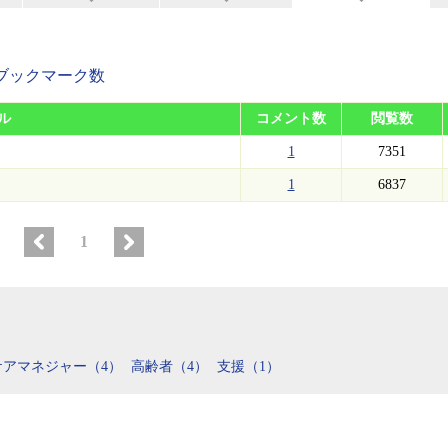
ブックマーク数
ル
コメント数
閲覧数
1
7351
1
6837
1
ケアマネジャー（4）
高齢者（4）
支援（1）