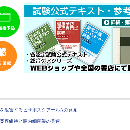
を阻害するビサボスクアールAの発見
寛容維持と腸内細菌叢の関連