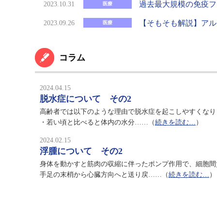
過去最大規模の免疫フ
2023.10.31
医療
【そもそも解説】アル
2023.09.26
医療
コラム
2024.04.15
脱水症について その2
高齢者では以下のような理由で脱水症を起こしやすくなり
・若い頃と比べると体内の水分……（
続きを読む…
）
2024.02.15
浮腫について その2
身体を動かすと筋肉の収縮に伴ったポンプ作用で、細胞間
手足の末梢から心臓方向へと送り戻……（
続きを読む…
）