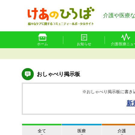
介護や医療
ホーム
お知らせ
介護/医療ニュ
おしゃべり掲示板
※おしゃべり掲示板に書き
新
全て
医療
介護