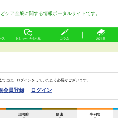
などケア全般に関する情報ポータルサイトです。
ース
おしゃべり掲示板
コラム
用語集
込むには、ログインをしていただく必要がございます。
規会員登録
ログイン
認知症
健康
事例集