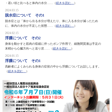
・若い頃と比べると体内の水分……（
続きを読む…
）
2024.03.15
脱水症について その1
脱水症とは「体から出る水分が増えたり、体に入る水分が減ったため
に、体内の水分が不足した状態……（
続きを読む…
）
2024.02.15
浮腫について その2
身体を動かすと筋肉の収縮に伴ったポンプ作用で、細胞間質液は手足の
末梢から心臓方向へと送り戻……（
続きを読む…
）
2024.01.15
浮腫について その1
高齢者によくみられる身体の症状の中から浮腫についてお話しします。
（
続きを読む…
）