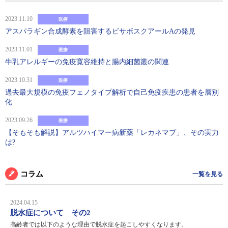
2023.11.10
医療
アスパラギン合成酵素を阻害するビサボスクアールAの発見
2023.11.01
医療
牛乳アレルギーの免疫寛容維持と腸内細菌叢の関連
2023.10.31
医療
過去最大規模の免疫フェノタイプ解析で自己免疫疾患の患者を層別
化
2023.09.26
医療
【そもそも解説】アルツハイマー病新薬「レカネマブ」、その実力
は?
コラム
一覧を見る
2024.04.15
脱水症について その2
高齢者では以下のような理由で脱水症を起こしやすくなります。