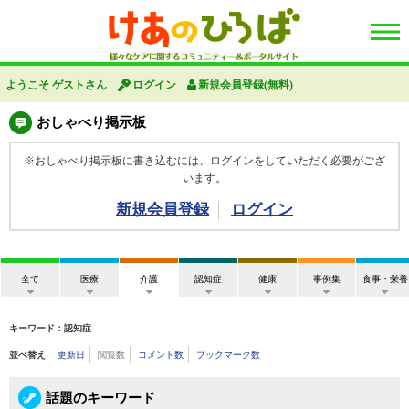
ようこそ ゲストさん
ログイン
新規会員登録(無料)
おしゃべり掲示板
※おしゃべり掲示板に書き込むには、ログインをしていただく必要がござ
います。
新規会員登録
ログイン
全て
医療
介護
認知症
健康
事例集
食事・栄養
キーワード：認知症
並べ替え
更新日
閲覧数
コメント数
ブックマーク数
話題のキーワード