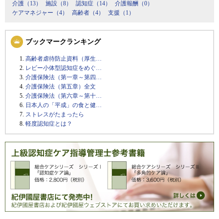
介護（13）
施設（8）
認知症（14）
介護報酬（0）
ケアマネジャー（4）
高齢者（4）
支援（1）
ブックマークランキング
高齢者虐待防止資料（厚生…
レビー小体型認知症をめぐ…
介護保険法（第一章～第四…
介護保険法（第五章）全文
介護保険法（第六章～第十…
日本人の「平成」の食と健…
ストレスがたまったら
軽度認知症とは？