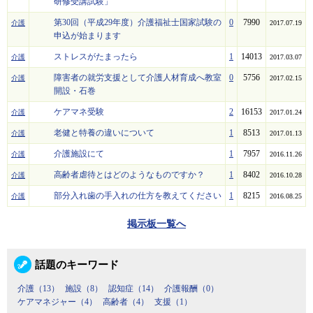
研修受講試験」
第30回（平成29年度）介護福祉士国家試験の
0
7990
介護
2017.07.19
申込が始まります
ストレスがたまったら
1
14013
介護
2017.03.07
障害者の就労支援として介護人材育成へ教室
0
5756
介護
2017.02.15
開設・石巻
ケアマネ受験
2
16153
介護
2017.01.24
老健と特養の違いについて
1
8513
介護
2017.01.13
介護施設にて
1
7957
介護
2016.11.26
高齢者虐待とはどのようなものですか？
1
8402
介護
2016.10.28
部分入れ歯の手入れの仕方を教えてください
1
8215
介護
2016.08.25
掲示板一覧へ
話題のキーワード
介護（13）
施設（8）
認知症（14）
介護報酬（0）
ケアマネジャー（4）
高齢者（4）
支援（1）