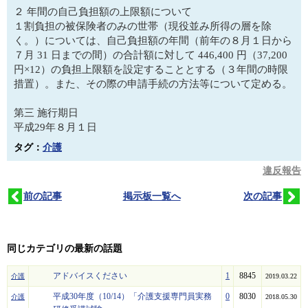
２ 年間の自己負担額の上限額について
１割負担の被保険者のみの世帯（現役並み所得の層を除
く。）については、自己負担額の年間（前年の８月１日から
７月 31 日までの間）の合計額に対して 446,400 円（37,200
円×12）の負担上限額を設定することとする（３年間の時限
措置）。また、その際の申請手続の方法等について定める。
第三 施行期日
平成29年８月１日
タグ：
介護
違反報告
前の記事
掲示板一覧へ
次の記事
同じカテゴリの最新の話題
アドバイスください
1
8845
介護
2019.03.22
平成30年度（10/14）「介護支援専門員実務
0
8030
介護
2018.05.30