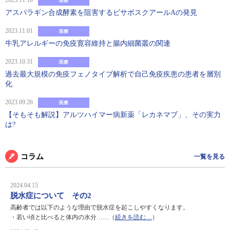
2023.11.10
医療
アスパラギン合成酵素を阻害するビサボスクアールAの発見
2023.11.01
医療
牛乳アレルギーの免疫寛容維持と腸内細菌叢の関連
2023.10.31
医療
過去最大規模の免疫フェノタイプ解析で自己免疫疾患の患者を層別
化
2023.09.26
医療
【そもそも解説】アルツハイマー病新薬「レカネマブ」、その実力
は?
コラム
一覧を見る
2024.04.15
脱水症について その2
高齢者では以下のような理由で脱水症を起こしやすくなります。
・若い頃と比べると体内の水分……（
続きを読む…
）