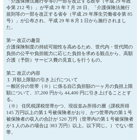
「介護保険法施行令等の一部を改正する政令（平成 29 年政
令第 212 号）」が平成 29 年７月 28 日、「介護保険法施行
規則等の一部を改正する省令（平成 29 年厚生労働省令第 85
号）」が公布され、平成 29 年８月１日から施行されまし
た。
第一 改正の趣旨
介護保険制度の持続可能性を高めるため、世代内・世代間の
負担の公平や負担能力に応じた負担を求める観点から、高額
介護（予防）サービス費の見直しを行うもの。
第二 改正の内容
１ 月額上限額の引き上げについて
一般区分の世帯（※）に係る自己負担額の一ヶ月の負担上限
額について、37,200 円から 44,400 円に引き上げることとす
る。
（※） 住民税課税世帯かつ、現役並み所得の層（課税所得
145 万円以上の第１号被保険者がおり、かつ世帯内の第１号
被保険者の収入の合計が 520 万円（世帯内の第１号被保険者
が１人のみの場合は 383 万円）以上。以下同じ。）でない世
帯。