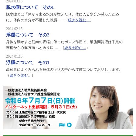
2024.03.15
脱水症について その1
脱水症とは「体から出る水分が増えたり、体に入る水分が減ったため
に、体内の水分が不足した状態……（
続きを読む…
）
2024.02.15
浮腫について その2
身体を動かすと筋肉の収縮に伴ったポンプ作用で、細胞間質液は手足の
末梢から心臓方向へと送り戻……（
続きを読む…
）
2024.01.15
浮腫について その1
高齢者によくみられる身体の症状の中から浮腫についてお話しします。
（
続きを読む…
）