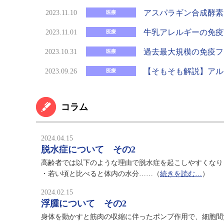
アスパラギン合成酵素
2023.11.10
医療
牛乳アレルギーの免疫
2023.11.01
医療
過去最大規模の免疫フ
2023.10.31
医療
【そもそも解説】アル
2023.09.26
医療
コラム
2024.04.15
脱水症について その2
高齢者では以下のような理由で脱水症を起こしやすくなり
・若い頃と比べると体内の水分……（
続きを読む…
）
2024.02.15
浮腫について その2
身体を動かすと筋肉の収縮に伴ったポンプ作用で、細胞間