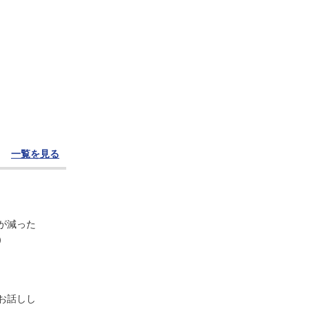
一覧を見る
が減った
）
お話しし