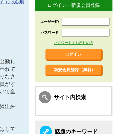
イコンの説明
ログイン・新規会員登録
ユーザーID
パスワード
パスワードをお忘れの方
出勤し
われて
新規会員登録（無料)
りなさ
員がす
いて全
サイト内検索
談出来
はして
話題のキーワード