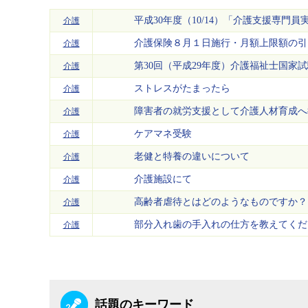
平成30年度（10/14）「介護支援専門
介護
介護保険８月１日施行・月額上限額の引
介護
第30回（平成29年度）介護福祉士国家
介護
ストレスがたまったら
介護
障害者の就労支援として介護人材育成へ
介護
ケアマネ受験
介護
老健と特養の違いについて
介護
介護施設にて
介護
高齢者虐待とはどのようなものですか？
介護
部分入れ歯の手入れの仕方を教えてくだ
介護
話題のキーワード